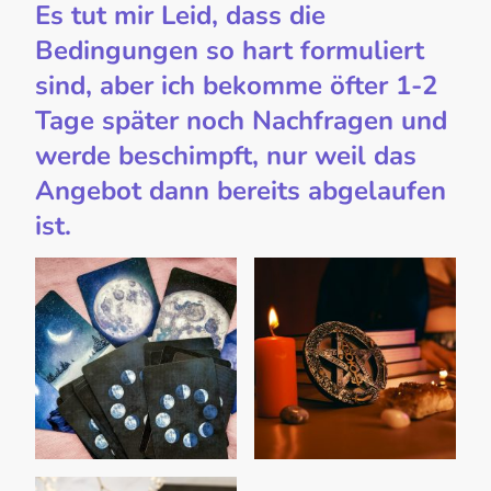
Es tut mir Leid, dass die
Bedingungen so hart formuliert
sind, aber ich bekomme öfter 1-2
Tage später noch Nachfragen und
werde beschimpft, nur weil das
Angebot dann bereits abgelaufen
ist.